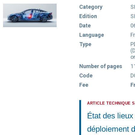
Category
S
Edition
S
Date
0
Language
F
Type
P
(
o
Number of pages
1
Code
D
Fee
F
ARTICLE TECHNIQUE 
État des lieux
déploiement d