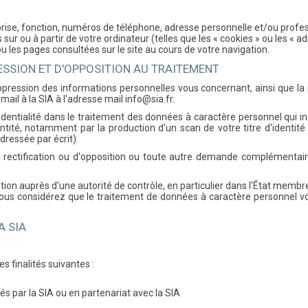
prise, fonction, numéros de téléphone, adresse personnelle et/ou profess
sur ou à partir de votre ordinateur (telles que les « cookies » ou les « a
u les pages consultées sur le site au cours de votre navigation.
RESSION ET D'OPPOSITION AU TRAITEMENT
suppression des informations personnelles vous concernant, ainsi que la
il à la SIA à l'adresse mail in
fo@
si
a
.
fr.
fidentialité dans le traitement des données à caractère personnel qui i
ntité, notamment par la production d'un scan de votre titre d'identit
dressée par écrit).
rectification ou d'opposition ou toute autre demande complémentair
on auprès d'une autorité de contrôle, en particulier dans l'État membre 
si vous considérez que le traitement de données à caractère personnel 
A SIA
s finalités suivantes :
s par la SIA ou en partenariat avec la SIA