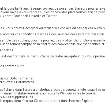
la possibilité aux réseaux sociaux de poser des traceurs pour analyser 
 vous invite à vous rendre sur les différentes plateformes afin de pren
aux sont : Facebook, LinkedIn et Twitter
es. Vous pouvez accepter ou refuser les cookies au cas par cas ou bien
odifier vos conditions d’accès à nos services nécessitant l’utilisation
semble des cookies, vous ne pourrez pas profiter de fonctions essentiel
eur en tenant compte de la finalité des cookies telle que mentionnée ci
 cookies :
e est décrite dans le menu d’aide de votre navigateur, qui vous perm
ions comme suit :
uis sur Options Internet.
 cliquez sur Paramètres.
les fichiers dans l’ordre alphabétique, puis parcourez la liste jusqu’à c
ontiennent habituellement le nom du site Web qui a créé le cookie).
SIA » et supprimez-les
uis cliquez deux fois sur OK pour retourner dans Internet Explorer.