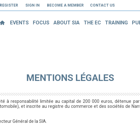
REGISTER
SIGN IN
BECOME A MEMBER
CONTACT US
EVENTS
FOCUS
ABOUT SIA
THE EC
TRAINING
PU
MENTIONS LÉGALES
iété à responsabilité limitée au capital de 200 000 euros, détenue par
automobile), et inscrite au registre du commerce et des sociétés de Nan
ecteur Général de la SIA.