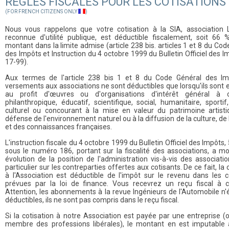
RÈGLES FISCALES POUR LES COTISATIONS
(FOR FRENCH CITIZENS ONLY
)
Nous vous rappelons que votre cotisation à la SIA, association 
reconnue d'utilité publique, est déductible fiscalement, soit 66
montant dans la limite admise (article 238 bis. articles 1 et 8 du Co
des Impôts et Instruction du 4 octobre 1999 du Bulletin Officiel des 
17-99).
Aux termes de l'article 238 bis 1 et 8 du Code Général des Im
versements aux associations ne sont déductibles que lorsqu'ils sont 
au profit d'œuvres ou d'organisations d'intérêt général à c
philanthropique, éducatif, scientifique, social, humanitaire, sportif,
culturel ou concourant à la mise en valeur du patrimoine artisti
défense de l'environnement naturel ou à la diffusion de la culture, de
et des connaissances françaises.
L'instruction fiscale du 4 octobre 1999 du Bulletin Officiel des Impôts
sous le numéro 186, portant sur la fiscalité des associations, a m
évolution de la position de l'administration vis-à-vis des associatio
particulier sur les contreparties offertes aux cotisants. De ce fait, la 
à l'Association est déductible de l'impôt sur le revenu dans les c
prévues par la loi de finance. Vous recevrez un reçu fiscal à c
Attention, les abonnements à la revue Ingénieurs de l'Automobile n'
déductibles, ils ne sont pas compris dans le reçu fiscal.
Si la cotisation à notre Association est payée par une entreprise (
membre des professions libérales), le montant en est imputable 