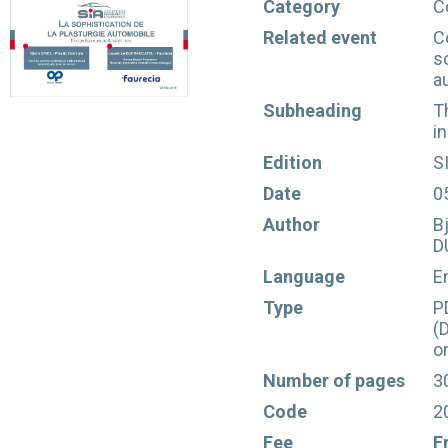
Category
C
Related event
C
s
a
Subheading
T
i
Edition
S
Date
0
Author
B
D
Language
E
Type
P
(
o
Number of pages
3
Code
2
Fee
F