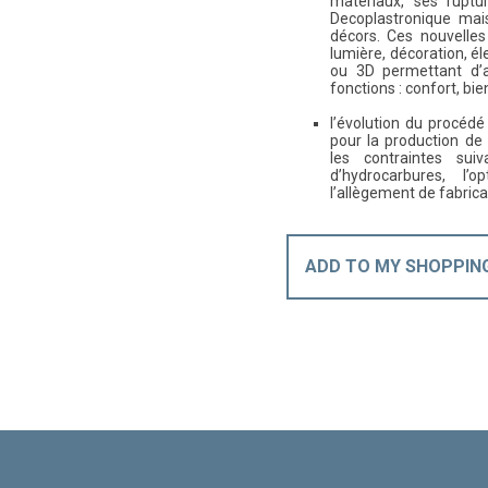
matériaux, ses ruptu
Decoplastronique mai
décors. Ces nouvelles 
lumière, décoration, él
ou 3D permettant d’a
fonctions : confort, bie
l’évolution du procédé 
pour la production de 
les contraintes sui
d’hydrocarbures, l’
l’allègement de fabrica
ADD TO MY SHOPPIN