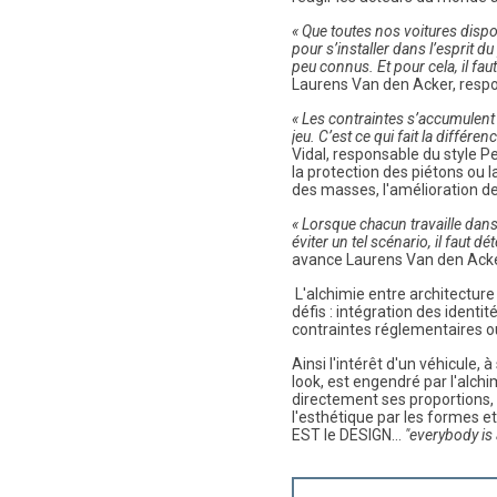
« Que toutes nos voitures dispo
pour s’installer dans l’esprit 
peu connus. Et pour cela, il f
Laurens Van den Acker, respo
« Les contraintes s’accumulent 
jeu. C’est ce qui fait la différe
Vidal, responsable du style
la protection des piétons ou l
des masses, l'amélioration d
« Lorsque chacun travaille dans 
éviter un tel scénario, il faut d
avance Laurens Van den Acker
L'alchimie entre architecture
défis : intégration des identi
contraintes réglementaires ou 
Ainsi l'intérêt d'un véhicule, 
look, est engendré par l'alch
directement ses proportions, et
l'esthétique par les formes 
EST le DESIGN...
"everybody is a