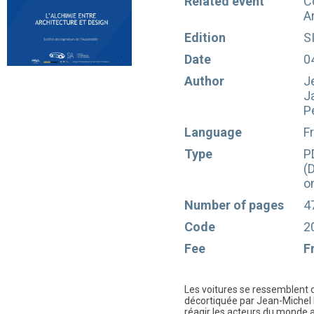
Related event
C
A
Edition
S
Date
0
Author
J
J
P
Language
F
Type
P
(
o
Number of pages
4
Code
2
Fee
F
Les voitures se ressemblent d
décortiquée par Jean-Michel
réagir les acteurs du monde a