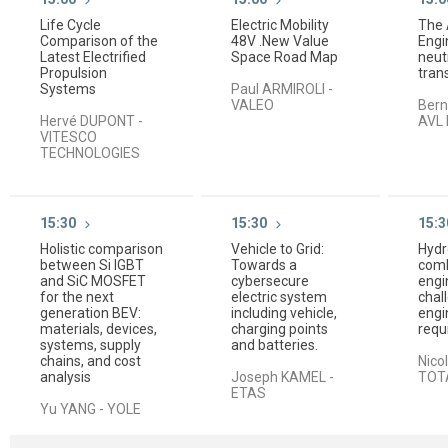
Life Cycle
Electric Mobility
The 
Comparison of the
48V .New Value
Engi
Latest Electrified
Space Road Map
neut
Propulsion
tran
Systems
Paul ARMIROLI -
VALEO
Bern
Hervé DUPONT -
AVL 
VITESCO
TECHNOLOGIES
15:30
15:30
15:3
Holistic comparison
Vehicle to Grid:
Hydr
between Si IGBT
Towards a
comb
and SiC MOSFET
cybersecure
engi
for the next
electric system
chal
generation BEV:
including vehicle,
engin
materials, devices,
charging points
requ
systems, supply
and batteries.
chains, and cost
Nico
analysis
Joseph KAMEL -
TOT
ETAS
Yu YANG - YOLE