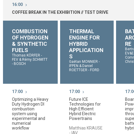
16:00
COFFEE BREAK IN THE EXHIBITION // TEST DRIVE
COMBUSTION
THERMAL
BA
OF HYDROGEN
ENGINE FOR
AR
& SYNTHETIC
HYBRID
RE
FUELS
APPLICATION
Bertr
EV&E
Thomas KÖRFER -
S
Comm
FEV & Rémy SCHMITT
Gaëtan MONNIER -
Chri
- BOSCH
IFPEN & Daniel
ROETTGER - FORD
17:00
17:00
17:0
Optimizing a Heavy
Future ICE
Boar
Duty Hydrogen DI
Technologies for
Pow
combustion
High Efficient
imp
system using
Hybrid Electric
thro
experimental and
Powertrains
supe
numerical
batt
workflow
Matthias KRAUSE
hybr
- IAV