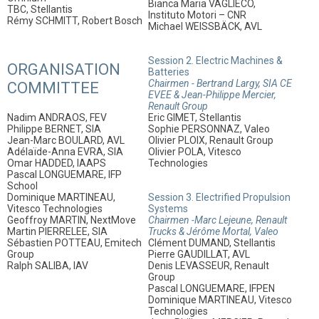
Bianca Maria VAGLIECO,
TBC, Stellantis
Instituto Motori – CNR
Rémy SCHMITT, Robert Bosch
Michael WEISSBÄCK, AVL
Session 2. Electric Machines &
ORGANISATION
Batteries
Chairmen - Bertrand Largy, SIA CE
COMMITTEE
EVEE & Jean-Philippe Mercier,
Renault Group
Nadim ANDRAOS, FEV
Eric GIMET, Stellantis
Philippe BERNET, SIA
Sophie PERSONNAZ, Valeo
Jean-Marc BOULARD, AVL
Olivier PLOIX, Renault Group
Adélaïde-Anna EVRA, SIA
Olivier POLA, Vitesco
Omar HADDED, IAAPS
Technologies
Pascal LONGUEMARE, IFP
School
Dominique MARTINEAU,
Session 3. Electrified Propulsion
Vitesco Technologies
Systems
Geoffroy MARTIN, NextMove
Chairmen -Marc Lejeune, Renault
Martin PIERRELEE, SIA
Trucks & Jérôme Mortal, Valeo
Sébastien POTTEAU, Emitech
Clément DUMAND, Stellantis
Group
Pierre GAUDILLAT, AVL
Ralph SALIBA, IAV
Denis LEVASSEUR, Renault
Group
Pascal LONGUEMARE, IFPEN
Dominique MARTINEAU, Vitesco
Technologies