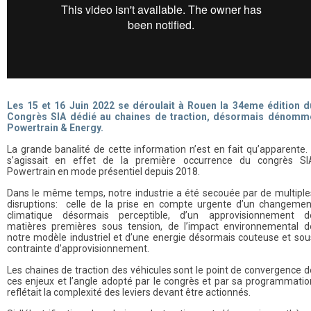
Les 15 et 16 Juin 2022 se déroulait à Rouen la 34eme édition d
Congrès SIA dédié au chaines de traction, désormais dénomm
Powertrain & Energy.
La grande banalité de cette information n’est en fait qu’apparente. I
s’agissait en effet de la première occurrence du congrès SI
Powertrain en mode présentiel depuis 2018.
Dans le même temps, notre industrie a été secouée par de multiple
disruptions: celle de la prise en compte urgente d’un changemen
climatique désormais perceptible, d’un approvisionnement d
matières premières sous tension, de l’impact environnemental d
notre modèle industriel et d’une energie désormais couteuse et sou
contrainte d’approvisionnement.
Les chaines de traction des véhicules sont le point de convergence d
ces enjeux et l’angle adopté par le congrès et par sa programmatio
reflétait la complexité des leviers devant être actionnés.