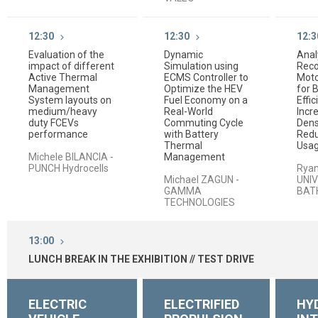
12:30
12:30
12:3
Evaluation of the
Dynamic
Anal
impact of different
Simulation using
Reco
Active Thermal
ECMS Controller to
Moto
Management
Optimize the HEV
for 
System layouts on
Fuel Economy on a
Effic
medium/heavy
Real-World
Incr
duty FCEVs
Commuting Cycle
Dens
performance
with Battery
Red
Thermal
Usa
Michele BILANCIA -
Management
PUNCH Hydrocells
Ryan
Michael ZAGUN -
UNIV
GAMMA
BAT
TECHNOLOGIES
13:00
LUNCH BREAK IN THE EXHIBITION // TEST DRIVE
ELECTRIC
ELECTRIFIED
HY