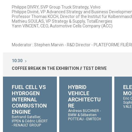
Philippe DIVRY, SVP Group Truck Strategy, Volvo
Philippe Diviné, VP Advanced Strategy and Business Developmen
Professor Thomas KOCH, Director of the Institut für Kolbenmaschi
Mathieu SOULAS, VP Strategy & Supply, TotalEnergies
Yann VINCENT, CEO, Automotive Cells Company (ACC)
Moderator : Stephen Marvin - R&D Director - PLATEFORME FIL
10:30
COFFEE BREAK IN THE EXHIBITION // TEST DRIVE
FUEL CELL VS
HYBRID
EL
HYDROGEN
VEHICLE
MO
INTERNAL
ARCHITECTU
Eric
Soph
COMBUSTION
RE
VAL
ENGINE
Andreas BUCHNER -
BMW & Sébastien
Bertrand Gatellier,
POTTEAU - EMITECH
IFPEN & Cédric LIBERT
- RENAULT GROUP