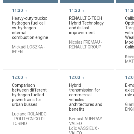
11:30
11:30
11:3
Heavy-duty trucks:
RENAULT E-TECH
Cali
hydrogen fuel cell
Hybrid Technology
Opt
vs. hydrogen
and its last
Torq
internal
improvement
with 
combustion engine
Weak
Nicolas FREMAU -
Mod
Mickaël LOSZKA -
RENAULT GROUP
Cali
IFPEN
Kévi
MAT
12:00
12:00
12:0
Comparison
Hybrid
E-mo
between different
transmission for
axle
hydrogen fuelled
commercial
role
powertrains for
vehicles :
urban busses
architectures and
Gian
benefits
ENG
Luciano ROLANDO
- POLITECNICO DI
Benoist AUFFRAY -
TORINO
VALEO
Loïc VASSIEUX -
VALEO