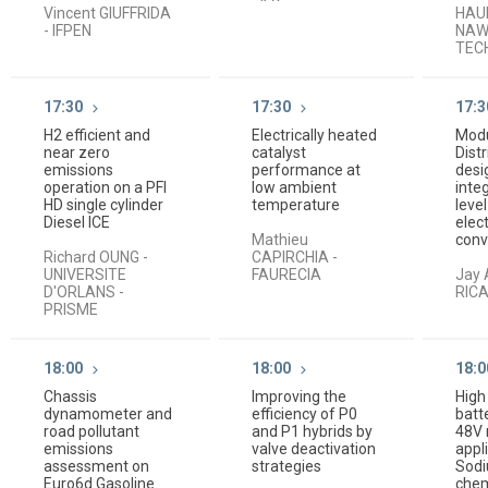
Vincent GIUFFRIDA
HAUF
- IFPEN
NA
TEC
17:30
17:30
17:3
H2 efficient and
Electrically heated
Modu
near zero
catalyst
Dist
emissions
performance at
desi
operation on a PFI
low ambient
inte
HD single cylinder
temperature
leve
Diesel ICE
elec
Mathieu
conv
Richard OUNG -
CAPIRCHIA -
UNIVERSITE
FAURECIA
Jay 
D'ORLANS -
RIC
PRISME
18:00
18:00
18:0
Chassis
Improving the
High
dynamometer and
efficiency of P0
batt
road pollutant
and P1 hybrids by
48V
emissions
valve deactivation
appl
assessment on
strategies
Sodi
Euro6d Gasoline
chem