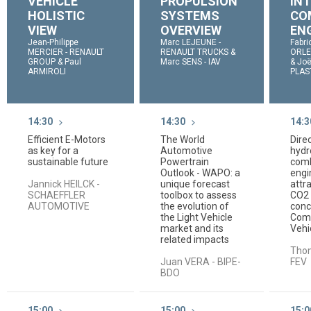
VEHICLE
PROPULSION
IN
HOLISTIC
SYSTEMS
CO
VIEW
OVERVIEW
EN
Jean-Philippe
Marc LEJEUNE -
Fabr
MERCIER - RENAULT
RENAULT TRUCKS &
ORLE
GROUP & Paul
Marc SENS - IAV
& Joë
ARMIROLI
PLAS
14:30
14:30
14:3
Efficient E-Motors
The World
Direc
as key for a
Automotive
hydr
sustainable future
Powertrain
comb
Outlook - WAPO: a
engi
Jannick HEILCK -
unique forecast
attr
SCHAEFFLER
toolbox to assess
CO2 
AUTOMOTIVE
the evolution of
conc
the Light Vehicle
Com
market and its
Vehi
related impacts
Tho
Juan VERA - BIPE-
FEV
BDO
15:00
15:00
15:0