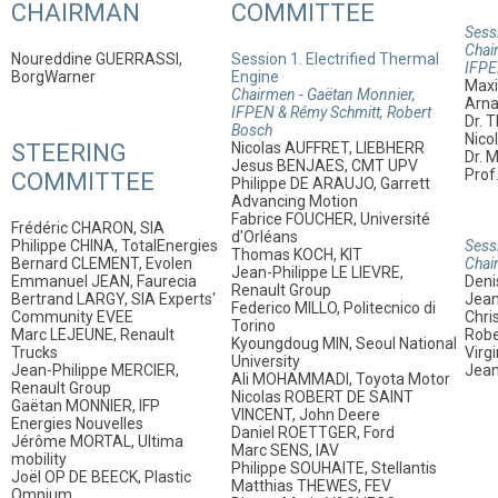
CHAIRMAN
COMMITTEE
Sess
Chair
Noureddine GUERRASSI,
Session 1. Electrified Thermal
IFP
BorgWarner
Engine
Maxi
Chairmen - Gaëtan Monnier,
Arnau
IFPEN & Rémy Schmitt, Robert
Dr. 
Bosch
Nico
STEERING
Nicolas AUFFRET, LIEBHERR
Dr. 
Jesus BENJAES, CMT UPV
Prof
COMMITTEE
Philippe DE ARAUJO, Garrett
Advancing Motion
Fabrice FOUCHER, Université
Frédéric CHARON, SIA
d'Orléans
Philippe CHINA, TotalEnergies
Sessi
Thomas KOCH, KIT
Bernard CLEMENT, Evolen
Chair
Jean-Philippe LE LIEVRE,
Emmanuel JEAN, Faurecia
Den
Renault Group
Bertrand LARGY, SIA Experts'
Jean
Federico MILLO, Politecnico di
Community EVEE
Chri
Torino
Marc LEJEUNE, Renault
Robe
Kyoungdoug MIN, Seoul National
Trucks
Virg
University
Jean-Philippe MERCIER,
Jean
Ali MOHAMMADI, Toyota Motor
Renault Group
Nicolas ROBERT DE SAINT
Gaëtan MONNIER, IFP
VINCENT, John Deere
Energies Nouvelles
Daniel ROETTGER, Ford
Jérôme MORTAL, Ultima
Marc SENS, IAV
mobility
Philippe SOUHAITE, Stellantis
Joël OP DE BEECK, Plastic
Matthias THEWES, FEV
Omnium