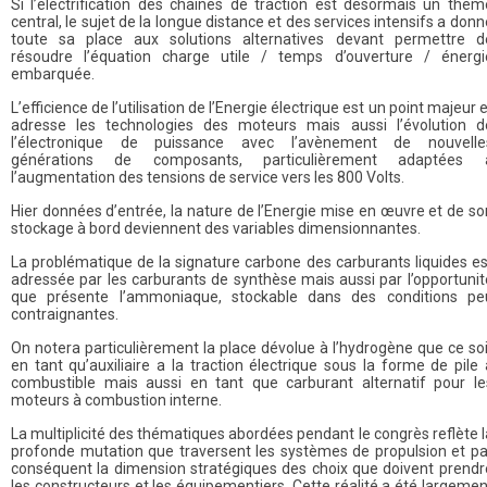
Si l’électrification des chaines de traction est désormais un thèm
central, le sujet de la longue distance et des services intensifs a donn
toute sa place aux solutions alternatives devant permettre d
résoudre l’équation charge utile / temps d’ouverture / énergi
embarquée.
L’efficience de l’utilisation de l’Energie électrique est un point majeur e
adresse les technologies des moteurs mais aussi l’évolution d
l’électronique de puissance avec l’avènement de nouvelle
générations de composants, particulièrement adaptées 
l’augmentation des tensions de service vers les 800 Volts.
Hier données d’entrée, la nature de l’Energie mise en œuvre et de so
stockage à bord deviennent des variables dimensionnantes.
La problématique de la signature carbone des carburants liquides es
adressée par les carburants de synthèse mais aussi par l’opportunit
que présente l’ammoniaque, stockable dans des conditions pe
contraignantes.
On notera particulièrement la place dévolue à l’hydrogène que ce soi
en tant qu’auxiliaire a la traction électrique sous la forme de pile 
combustible mais aussi en tant que carburant alternatif pour le
moteurs à combustion interne.
La multiplicité des thématiques abordées pendant le congrès reflète l
profonde mutation que traversent les systèmes de propulsion et pa
conséquent la dimension stratégiques des choix que doivent prendr
les constructeurs et les équipementiers. Cette réalité a été largemen