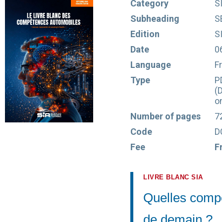
Category
S
Subheading
S
Edition
S
Date
0
Language
F
Type
P
(
o
Number of pages
7
Code
D
Fee
F
LIVRE BLANC SIA
Quelles compé
de demain ?