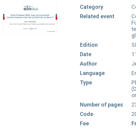
Category
C
Related event
C
F
t
g
Edition
S
Date
1
Author
J
Language
E
Type
P
(
o
Number of pages
2
Code
2
Fee
F