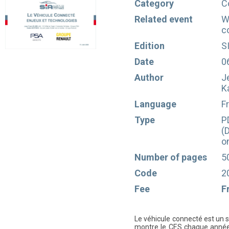
Category
C
Related event
W
c
Edition
S
Date
0
Author
J
K
Language
F
Type
P
(
o
Number of pages
5
Code
2
Fee
F
Le véhicule connecté est un 
montre le CES chaque année 