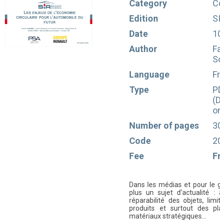
Category
C
Edition
S
Date
1
Author
F
S
Language
F
Type
P
(
o
Number of pages
3
Code
2
Fee
F
Dans les médias et pour le g
plus un sujet d’actualité 
réparabilité des objets, li
produits et surtout des pl
matériaux stratégiques…