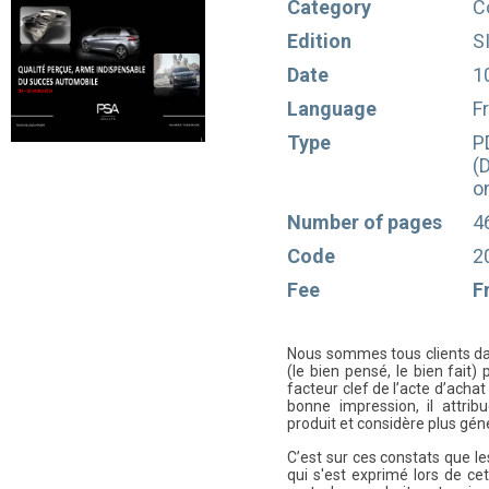
Category
C
Edition
S
Date
1
Language
F
Type
P
(
o
Number of pages
4
Code
2
Fee
F
Nous sommes tous clients dans
(le bien pensé, le bien fait)
facteur clef de l’acte d’acha
bonne impression, il attrib
produit et considère plus génér
C’est sur ces constats que l
qui s'est exprimé lors de c