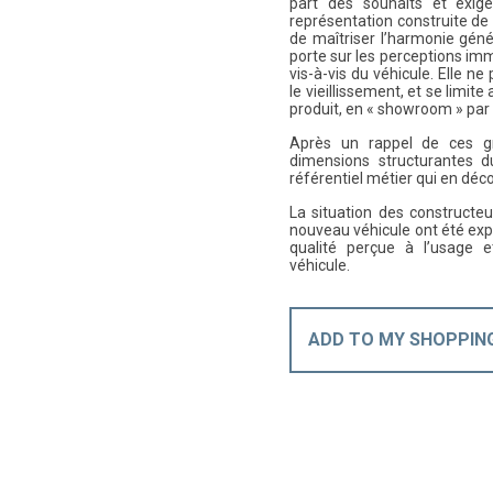
part des souhaits et exige
représentation construite de 
de maîtriser l’harmonie géné
porte sur les perceptions immé
vis-à-vis du véhicule. Elle n
le vieillissement, et se limit
produit, en « showroom » par
Après un rappel de ces gr
dimensions structurantes d
référentiel métier qui en déc
La situation des constructe
nouveau véhicule ont été expo
qualité perçue à l’usage e
véhicule.
ADD TO MY SHOPPIN