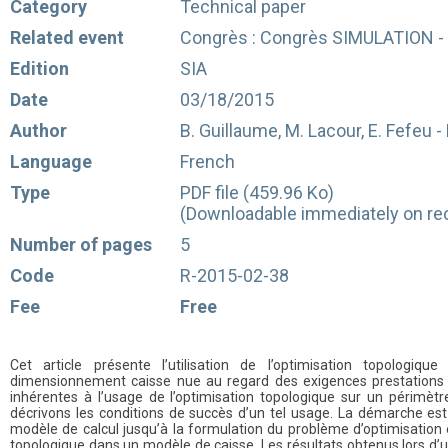
Category
Technical paper
Related event
Congrès : Congrès SIMULATION - 
Edition
SIA
Date
03/18/2015
Author
B. Guillaume, M. Lacour, E. Fefeu 
Language
French
Type
PDF file (459.96 Ko)
(Downloadable immediately on rec
Number of pages
5
Code
R-2015-02-38
Fee
Free
Cet article présente l’utilisation de l’optimisation topologiq
dimensionnement caisse nue au regard des exigences prestations et 
inhérentes à l’usage de l’optimisation topologique sur un périmètr
décrivons les conditions de succès d’un tel usage. La démarche est 
modèle de calcul jusqu’à la formulation du problème d’optimisation 
topologique dans un modèle de caisse. Les résultats obtenus lors d’un