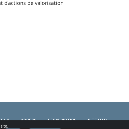
 d’actions de valorisation
T US
ACCESS
LEGAL NOTICE
SITE MAP
site.
A