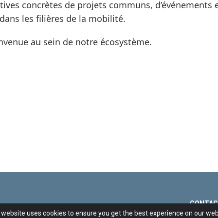
tives concrètes de projets communs, d’événements et
ans les filières de la mobilité.
envenue au sein de notre écosystème.
CONTAC
 website uses cookies to ensure you get the best experience on our web
© 2015 SI