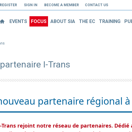
REGISTER
SIGN IN
BECOME A MEMBER
CONTACT US
EVENTS
FOCUS
ABOUT SIA
THE EC
TRAINING
PU
ans
partenaire I-Trans
 nouveau partenaire régional à 
i-Trans rejoint notre réseau de partenaires. Dédié