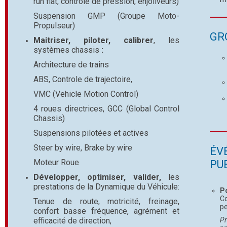
run flat, controle de pression, enjoliveurs)
Suspension GMP (Groupe Moto-
Propulseur)
GR
Maitriser
,
piloter
,
calibrer
, les
systèmes chassis
:
Architecture de trains
ABS, Controle de trajectoire,
VMC (Vehicle Motion Control)
4 roues directrices, GCC (Global Control
Chassis)
Suspensions pilotées et actives
Steer by wire, Brake by wire
ÉV
Moteur Roue
PU
Développer
,
optimiser
,
valider
,
les
prestations de la Dynamique du Véhicule:
P
Co
Tenue de route, motricité, freinage,
pe
confort basse fréquence, agrément et
efficacité de direction,
Pr