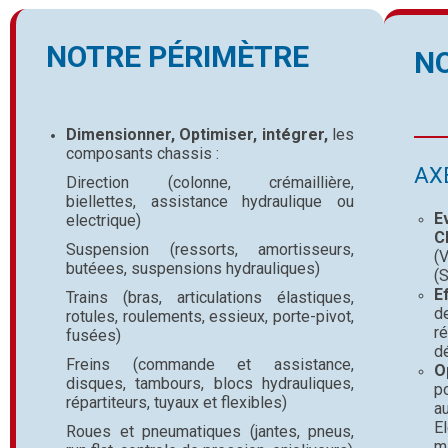
NOTRE PÉRIMÈTRE
N
Dimensionner
,
Optimiser
,
intégrer
,
les
composants chassis :
AX
Direction (colonne, crémaillière,
biellettes, assistance hydraulique ou
E
electrique)
C
Suspension (ressorts, amortisseurs,
(V
butéees, suspensions hydrauliques)
(S
E
Trains (bras, articulations élastiques,
de
rotules, roulements, essieux, porte-pivot,
r
fusées)
d
Freins (commande et assistance,
O
disques, tambours, blocs hydrauliques,
p
répartiteurs, tuyaux et flexibles)
a
E
Roues et pneumatiques (jantes, pneus,
mi