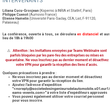
INTERVENANTS
Liliana Cucu-Grosjean
(Kopernic à INRIA et StatInf, Paris)
Philippe Cuenot
(Aumovio France)
Etienne Hamelin
(Université Paris-Saclay, CEA, List, F-91120,
Palaiseau)
La conférence, ouverte à tous, se déroulera
en distanciel
et aur
lieu de 18h à 19h00
⚠️
Attention : les invitations envoyées par Teams Webinaire sont
parfois bloquées par les pare-feu des entreprises ou mises en
quarantaine. Ne vous inscrivez pas au dernier moment et désactivez
votre VPN pour garantir la réception des liens d'accès.
Quelques précautions à prendre :
Ne vous inscrivez pas au dernier moment et désactivez
votre VPN pour garantir la réception du lien.
Ajoutez l'adresse d'expedition
<noreply@societedesingenieursdelautomobile.s01.eur1.
"
eams-events.com>
" à votre liste d'expéditeurs approuvés
Vous pouvez également utiliser votre courriel personnel
pour vous inscrire.