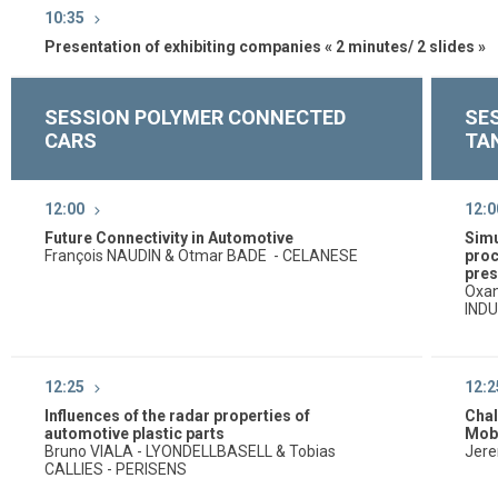
10:35
Presentation of exhibiting companies « 2 minutes/ 2 slides »
SESSION POLYMER CONNECTED
SE
CARS
TA
12:00
12:0
Future Connectivity in Automotive
Simu
François NAUDIN & Otmar BADE - CELANESE
proc
pres
Oxan
IND
12:25
12:2
Influences of the radar properties of
Chal
automotive plastic parts
Mobi
Bruno VIALA - LYONDELLBASELL & Tobias
Jere
CALLIES - PERISENS